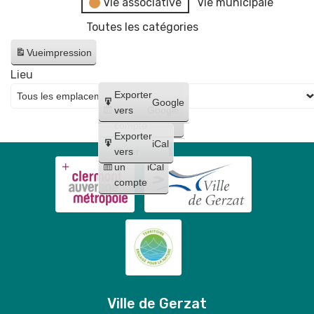
Vie associative
Vie municipale
Toutes les catégories
Vue
impression
Lieu
Créer
Exporter
Google
un
vers
Google
compte
Exporter
iCal
Créer
vers
un
iCal
compte
Ville de Gerzat