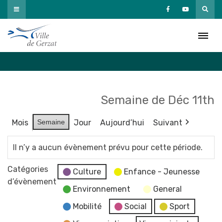
Passer
au
Agenda
contenu
Accueil
»
Agenda
Semaine de Déc 11th
Mois
Semaine
Jour
Aujourd’hui
Suivant
Il n’y a aucun évènement prévu pour cette période.
Catégories
Culture
Enfance - Jeunesse
d’évènement
Environnement
General
Mobilité
Social
Sport