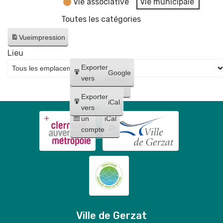
Vie associative
Vie municipale
Toutes les catégories
Vue
impression
Lieu
Créer
Exporter
Google
un
vers
Google
compte
Exporter
iCal
Créer
vers
un
iCal
compte
Ville de Gerzat