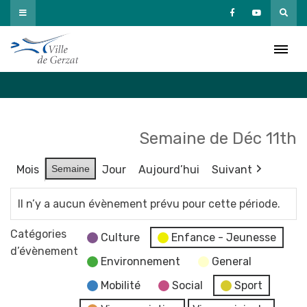
Passer
au
Agenda
contenu
Accueil
»
Agenda
Semaine de Déc 11th
Mois
Semaine
Jour
Aujourd’hui
Suivant
Il n’y a aucun évènement prévu pour cette période.
Catégories
Culture
Enfance - Jeunesse
d’évènement
Environnement
General
Mobilité
Social
Sport