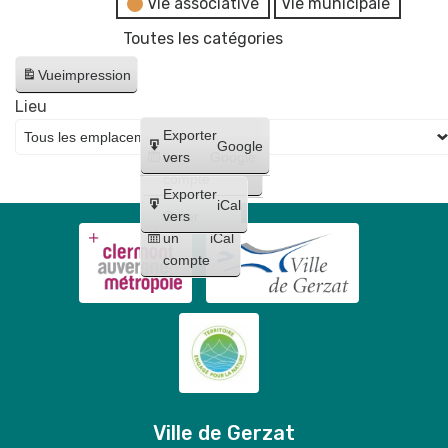
Vie associative
Vie municipale
Toutes les catégories
Vue
impression
Lieu
Créer
Exporter
Google
un
vers
Google
compte
Exporter
iCal
Créer
vers
un
iCal
compte
Ville de Gerzat