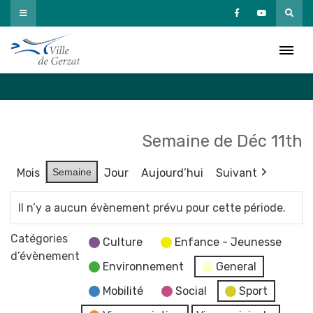
Passer
au
Agenda
contenu
Accueil
»
Agenda
Semaine de Déc 11th
Mois
Semaine
Jour
Aujourd’hui
Suivant
Il n’y a aucun évènement prévu pour cette période.
Catégories
Culture
Enfance - Jeunesse
d’évènement
Environnement
General
Mobilité
Social
Sport