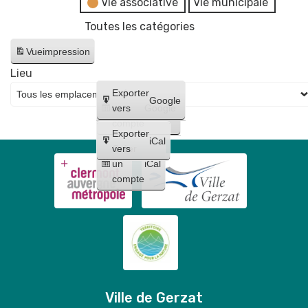
Vie associative
Vie municipale
Toutes les catégories
Vue
impression
Lieu
Créer
Exporter
Google
un
vers
Google
compte
Exporter
iCal
Créer
vers
un
iCal
compte
Ville de Gerzat