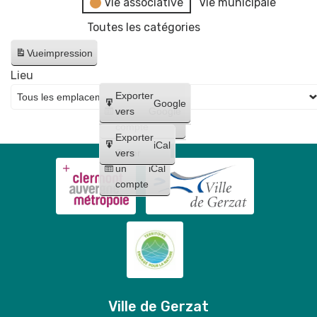
Vie associative
Vie municipale
Toutes les catégories
Vue
impression
Lieu
Créer
Exporter
Google
un
vers
Google
compte
Exporter
iCal
Créer
vers
un
iCal
compte
Ville de Gerzat