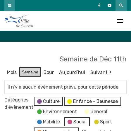
Passer
au
Agenda
contenu
Accueil
»
Agenda
Semaine de Déc 11th
Mois
Semaine
Jour
Aujourd’hui
Suivant
Il n’y a aucun évènement prévu pour cette période.
Catégories
Culture
Enfance - Jeunesse
d’évènement
Environnement
General
Mobilité
Social
Sport