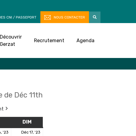
ES CNI / PASSEPORT
NOUS CONTACTER
Découvrir
Recrutement
Agenda
Gerzat
 de Déc 11th
nt
M
SAMEDI
DIM
DIMANCHE
16
17
, '23
Déc 17, '23