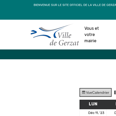
Passer
BIENVENUE SUR LE SITE OFFICIEL DE LA VILLE DE GERZ
au
contenu
Vous et
votre
mairie
Vue
Calendrier
LUN
LUNDI
11
Déc 11, '23
D