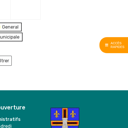
e
décembre
décembre
2023
2023
General
unicipale
ACCÈS
RAPIDES
ltrer
ieux
ouverture
istratifs
ndredi