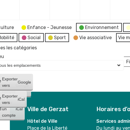
mbre
décembre
décembre
décembre
décembr
2023
2023
2023
2023
ulture
Enfance - Jeunesse
Environnement
obilité
Social
Sport
Vie associative
Vie m
es les catégories
eu
Fi
L
Créer
Exporter
Google
un
vers
Google
compte
Exporter
iCal
Créer
vers
Ville de Gerzat
Horaires d’
un
iCal
compte
Hôtel de Ville
Services admin
Place de la Liberté
Du lundi au ve