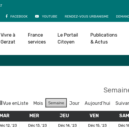
AT
FACEBOOK
YOUTUBE
RENDEZ-VOUS URBANISME
DEMAND
Agenda
Vivre à
France
Le Portail
Publications
Accueil
»
Agenda
Gerzat
services
Citoyen
& Actus
Semaine
Vue en
Liste
Mois
Semaine
Jour
Aujourd’hui
Suiva
MAR
MARDI
MER
MERCREDI
JEU
JEUDI
VEN
VENDREDI
SA
12
13
14
15
éc 12, '23
Déc 13, '23
Déc 14, '23
Déc 15, '23
Déc 16