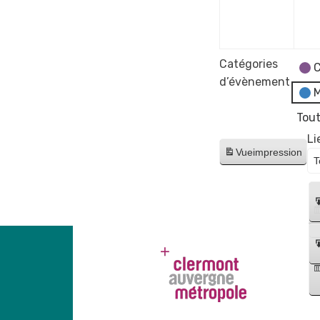
déce
2023
Catégories
C
d’évènement
M
Tout
Li
Vue
impression