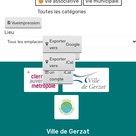
Vie associative
Vie municipale
Toutes les catégories
Vue
impression
Lieu
Créer
Exporter
Google
un
vers
Google
compte
Exporter
iCal
Créer
vers
un
iCal
compte
Ville de Gerzat