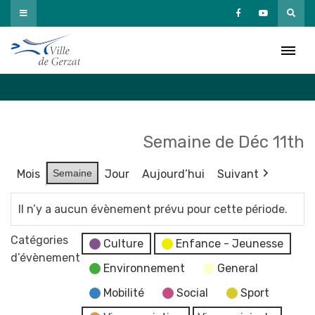
Passer
au
Agenda
contenu
Accueil
»
Agenda
Semaine de Déc 11th
Mois
Semaine
Jour
Aujourd’hui
Suivant
Il n’y a aucun évènement prévu pour cette période.
Catégories
Culture
Enfance - Jeunesse
d’évènement
Environnement
General
Mobilité
Social
Sport