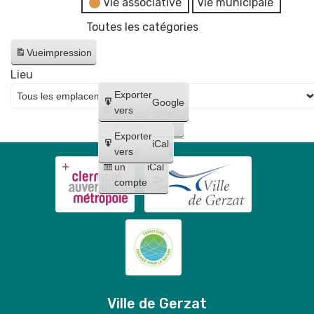
Vie associative
Vie municipale
Toutes les catégories
Vue
impression
Lieu
Créer
Exporter
Google
un
vers
Google
compte
Exporter
iCal
Créer
vers
un
iCal
compte
Ville de Gerzat