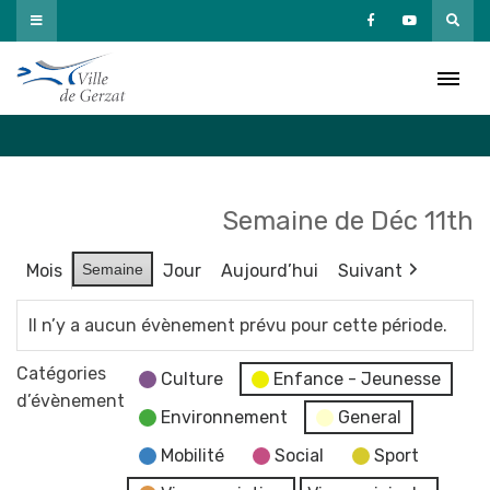
Passer
au
Agenda
contenu
Accueil
»
Agenda
Semaine de Déc 11th
Mois
Semaine
Jour
Aujourd’hui
Suivant
Il n’y a aucun évènement prévu pour cette période.
Catégories
Culture
Enfance - Jeunesse
d’évènement
Environnement
General
Mobilité
Social
Sport