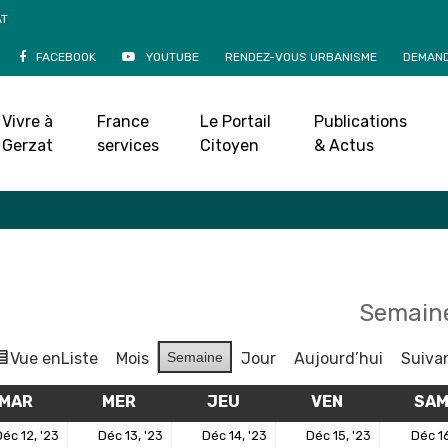
AT
FACEBOOK
YOUTUBE
RENDEZ-VOUS URBANISME
DEMAND
Agenda
Vivre à
France
Le Portail
Publications
Accueil
»
Agenda
Gerzat
services
Citoyen
& Actus
Semaine
Vue en
Liste
Mois
Semaine
Jour
Aujourd’hui
Suiva
MAR
MARDI
MER
MERCREDI
JEU
JEUDI
VEN
VENDREDI
SA
12
13
14
15
éc 12, '23
Déc 13, '23
Déc 14, '23
Déc 15, '23
Déc 16