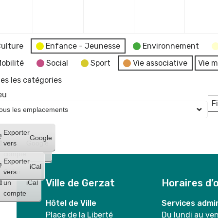
mbre
décembre
décembre
décembre
décembr
2023
2023
2023
2023
ulture
Enfance - Jeunesse
Environnement
obilité
Social
Sport
Vie associative
Vie m
es les catégories
eu
Fi
L
Créer
Exporter
Google
un
vers
Google
compte
Exporter
iCal
Créer
vers
Ville de Gerzat
Horaires d’
un
iCal
compte
Hôtel de Ville
Services admin
Place de la Liberté
Du lundi au ve