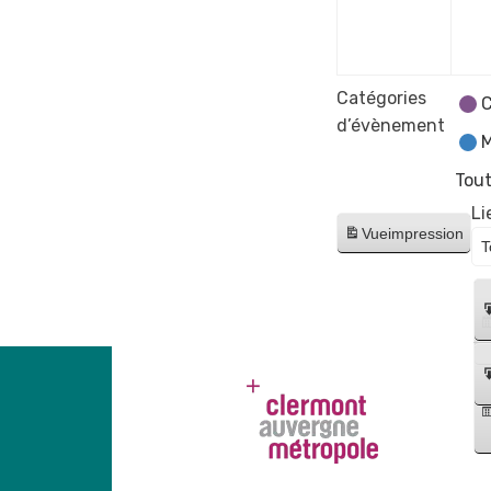
déce
2023
Catégories
C
d’évènement
M
Tout
Li
Vue
impression