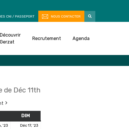
ES CNI / PASSEPORT
NOUS CONTACTER
Découvrir
Recrutement
Agenda
Gerzat
 de Déc 11th
nt
M
SAMEDI
DIM
DIMANCHE
16
17
, '23
Déc 17, '23