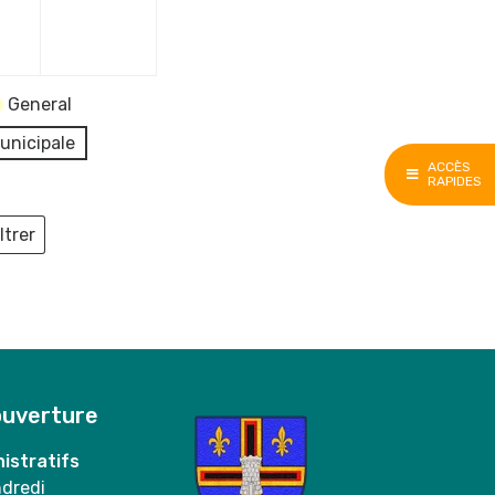
e
décembre
décembre
2023
2023
General
unicipale
ACCÈS
RAPIDES
ltrer
ieux
ouverture
istratifs
ndredi