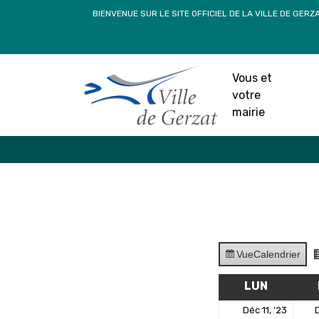
Passer
BIENVENUE SUR LE SITE OFFICIEL DE LA VILLE DE GERZ
au
contenu
Vous et
votre
mairie
Vue
Calendrier
LUN
LUNDI
11
Déc 11, '23
D