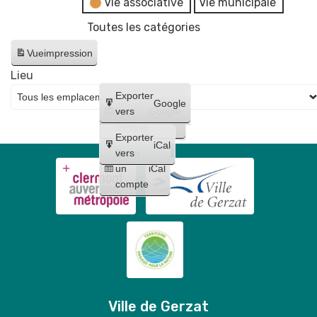
Vie associative
Vie municipale
Toutes les catégories
Vue
impression
Lieu
Créer
Exporter
Google
un
vers
Google
compte
Exporter
iCal
Créer
vers
un
iCal
compte
Ville de Gerzat