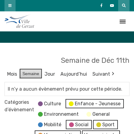
Passer
au
Agenda
contenu
Accueil
»
Agenda
Semaine de Déc 11th
Mois
Semaine
Jour
Aujourd’hui
Suivant
Il n’y a aucun évènement prévu pour cette période.
Catégories
Culture
Enfance - Jeunesse
d’évènement
Environnement
General
Mobilité
Social
Sport