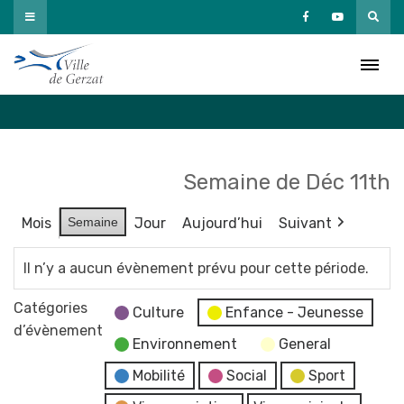
Passer
au
Agenda
contenu
Accueil
»
Agenda
Semaine de Déc 11th
Mois
Semaine
Jour
Aujourd’hui
Suivant
Il n’y a aucun évènement prévu pour cette période.
Catégories
Culture
Enfance - Jeunesse
d’évènement
Environnement
General
Mobilité
Social
Sport