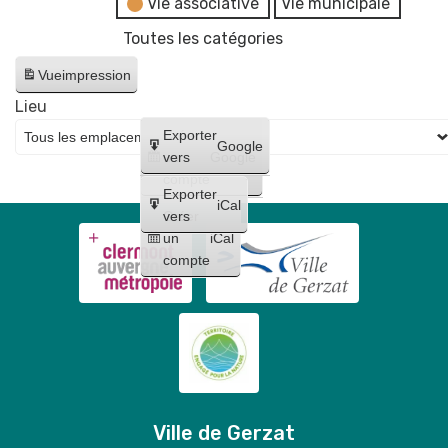
Vie associative
Vie municipale
Toutes les catégories
Vue
impression
Lieu
Créer
Exporter
Google
un
vers
Google
compte
Exporter
iCal
Créer
vers
un
iCal
compte
Ville de Gerzat