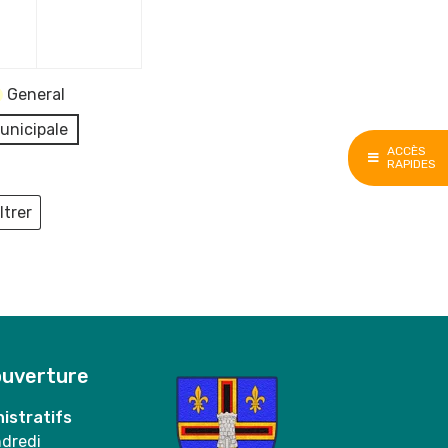
e
décembre
décembre
2023
2023
General
unicipale
ACCÈS
RAPIDES
ltrer
ieux
ouverture
istratifs
ndredi