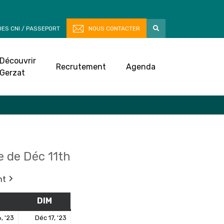
ES CNI / PASSEPORT
NOUS CONTACTER
Découvrir
Recrutement
Agenda
Gerzat
 de Déc 11th
nt
M
SAMEDI
DIM
DIMANCHE
16
17
, '23
Déc 17, '23