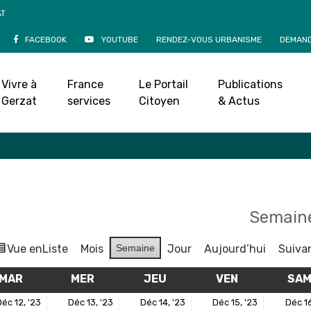
AT
FACEBOOK
YOUTUBE
RENDEZ-VOUS URBANISME
DEMAND
Agenda
Vivre à
France
Le Portail
Publications
Accueil
»
Agenda
Gerzat
services
Citoyen
& Actus
Semaine
Vue en
Liste
Mois
Semaine
Jour
Aujourd’hui
Suiva
MAR
MARDI
MER
MERCREDI
JEU
JEUDI
VEN
VENDREDI
SA
12
13
14
15
éc 12, '23
Déc 13, '23
Déc 14, '23
Déc 15, '23
Déc 16