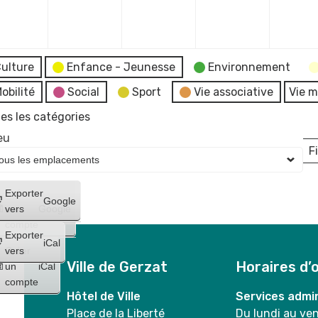
mbre
décembre
décembre
décembre
décembr
2023
2023
2023
2023
ulture
Enfance - Jeunesse
Environnement
obilité
Social
Sport
Vie associative
Vie m
es les catégories
eu
Fi
L
Créer
Exporter
Google
un
vers
Google
compte
Exporter
iCal
Créer
vers
Ville de Gerzat
Horaires d’
un
iCal
compte
Hôtel de Ville
Services admin
Place de la Liberté
Du lundi au ve