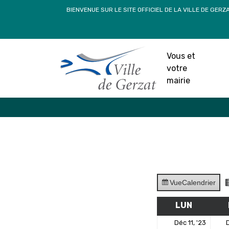
Passer
BIENVENUE SUR LE SITE OFFICIEL DE LA VILLE DE GERZ
au
contenu
Vous et
votre
mairie
Vue
Calendrier
LUN
LUNDI
11
Déc 11, '23
D