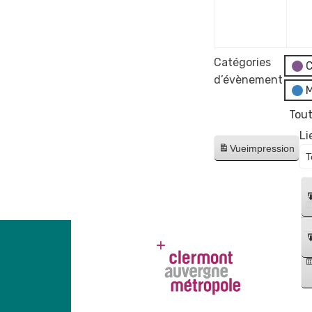
déce
2023
Catégories
C
d’évènement
M
Tout
Li
Vue
impression