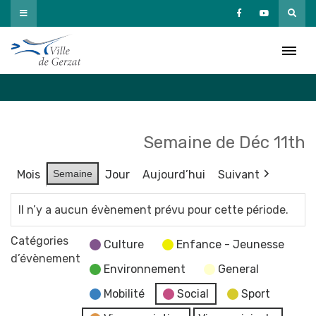
Passer
au
Agenda
contenu
Accueil
»
Agenda
Semaine de Déc 11th
Mois
Semaine
Jour
Aujourd’hui
Suivant
Il n’y a aucun évènement prévu pour cette période.
Catégories
Culture
Enfance - Jeunesse
d’évènement
Environnement
General
Mobilité
Social
Sport