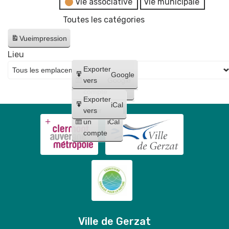
Vie associative
Vie municipale
Toutes les catégories
Vue
impression
Lieu
Créer
Exporter
Google
un
vers
Google
compte
Exporter
iCal
Créer
vers
un
iCal
compte
Ville de Gerzat