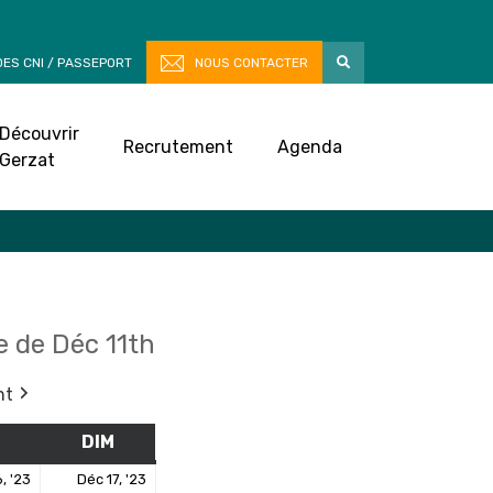
ES CNI / PASSEPORT
NOUS CONTACTER
Découvrir
Recrutement
Agenda
Gerzat
 de Déc 11th
nt
M
SAMEDI
DIM
DIMANCHE
16
17
, '23
Déc 17, '23