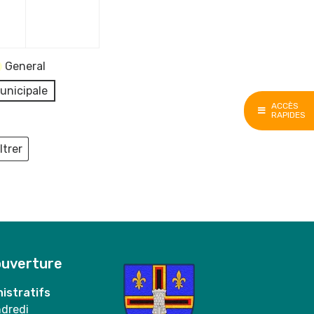
e
décembre
décembre
2023
2023
General
unicipale
ACCÈS
RAPIDES
ltrer
ieux
ouverture
istratifs
ndredi