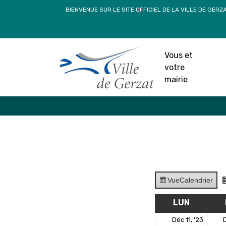
Passer
BIENVENUE SUR LE SITE OFFICIEL DE LA VILLE DE GERZ
au
contenu
Vous et
votre
mairie
Vue
Calendrier
LUN
LUNDI
11
Déc 11, '23
D