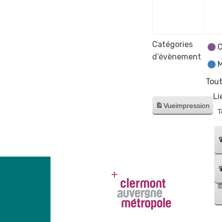
déce
2023
Catégories
C
d’évènement
M
Tout
Li
Vue
impression