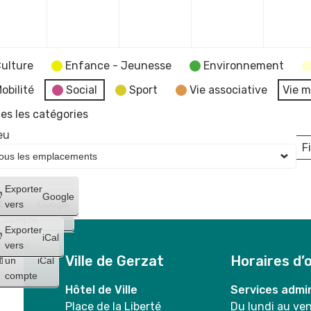
mbre
décembre
décembre
décembre
décembr
2023
2023
2023
2023
ulture
Enfance - Jeunesse
Environnement
obilité
Social
Sport
Vie associative
Vie m
es les catégories
eu
Fi
L
Créer
Exporter
Google
un
vers
Google
compte
Exporter
iCal
Créer
vers
Ville de Gerzat
Horaires d’
un
iCal
compte
Hôtel de Ville
Services admin
Place de la Liberté
Du lundi au ve