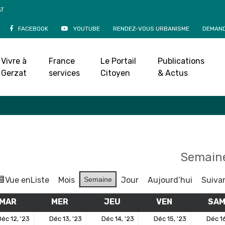
AT
FACEBOOK
YOUTUBE
RENDEZ-VOUS URBANISME
DEMAND
Agenda
Vivre à
France
Le Portail
Publications
Accueil
»
Agenda
Gerzat
services
Citoyen
& Actus
Semaine
Vue en
Liste
Mois
Semaine
Jour
Aujourd’hui
Suiva
MAR
MARDI
MER
MERCREDI
JEU
JEUDI
VEN
VENDREDI
SA
12
13
14
15
éc 12, '23
Déc 13, '23
Déc 14, '23
Déc 15, '23
Déc 16