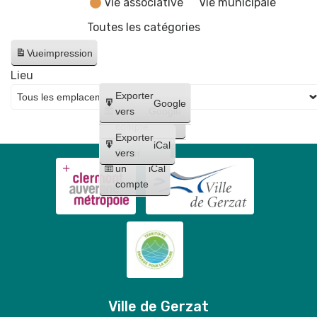
Vie associative
Vie municipale
Toutes les catégories
Vue
impression
Lieu
Créer
Exporter
Google
un
vers
Google
compte
Exporter
iCal
Créer
vers
un
iCal
compte
Ville de Gerzat