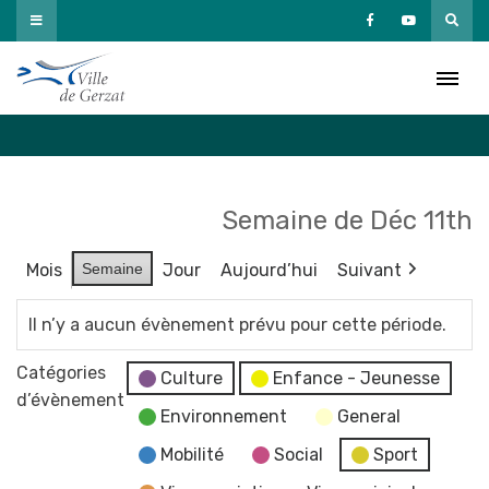
Passer
au
Agenda
contenu
Accueil
»
Agenda
Semaine de Déc 11th
Mois
Semaine
Jour
Aujourd’hui
Suivant
Il n’y a aucun évènement prévu pour cette période.
Catégories
Culture
Enfance - Jeunesse
d’évènement
Environnement
General
Mobilité
Social
Sport