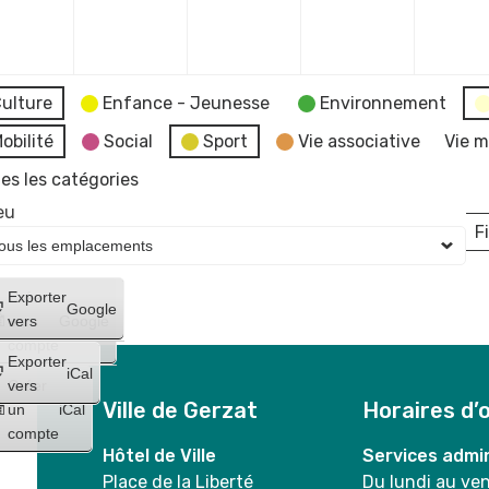
mbre
décembre
décembre
décembre
décembr
2023
2023
2023
2023
ulture
Enfance - Jeunesse
Environnement
obilité
Social
Sport
Vie associative
Vie m
es les catégories
eu
Fi
L
Créer
Exporter
Google
un
vers
Google
compte
Exporter
iCal
Créer
vers
Ville de Gerzat
Horaires d’
un
iCal
compte
Hôtel de Ville
Services admin
Place de la Liberté
Du lundi au ve