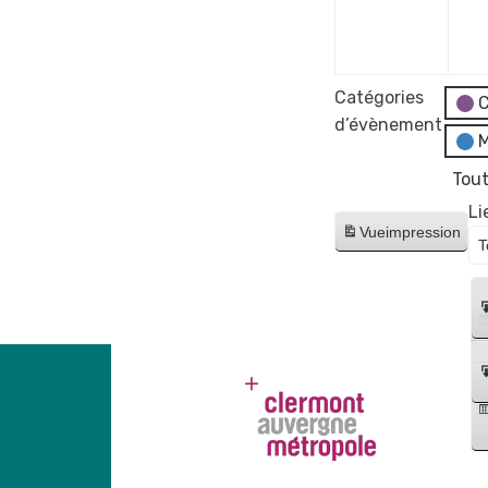
déce
2023
Catégories
C
d’évènement
M
Tout
Li
Vue
impression