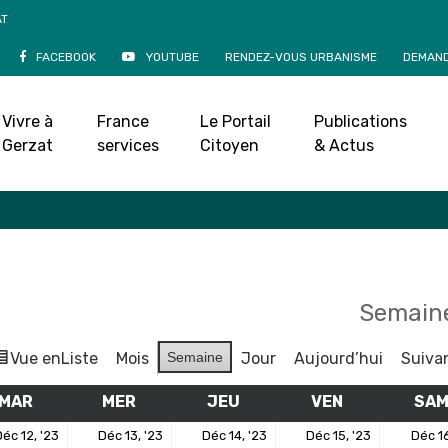
AT
FACEBOOK
YOUTUBE
RENDEZ-VOUS URBANISME
DEMAND
Agenda
Vivre à
France
Le Portail
Publications
Accueil
»
Agenda
Gerzat
services
Citoyen
& Actus
Semaine
Vue en
Liste
Mois
Semaine
Jour
Aujourd’hui
Suiva
MAR
MARDI
MER
MERCREDI
JEU
JEUDI
VEN
VENDREDI
SA
12
13
14
15
éc 12, '23
Déc 13, '23
Déc 14, '23
Déc 15, '23
Déc 16