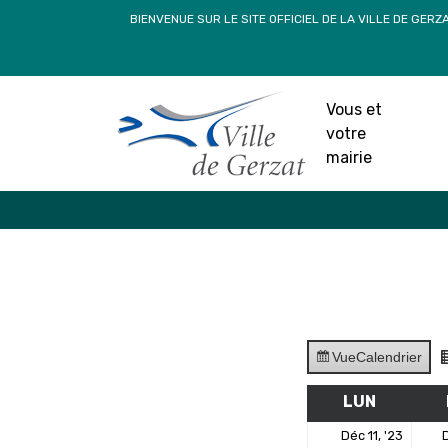
Passer
BIENVENUE SUR LE SITE OFFICIEL DE LA VILLE DE GERZ
au
contenu
Vous et
votre
mairie
Vue
Calendrier
LUN
LUNDI
11
Déc 11, '23
D