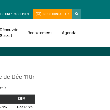
ES CNI / PASSEPORT
NOUS CONTACTER
Découvrir
Recrutement
Agenda
Gerzat
 de Déc 11th
nt
M
SAMEDI
DIM
DIMANCHE
16
17
, '23
Déc 17, '23