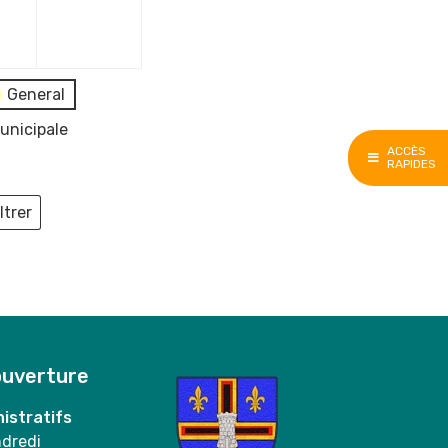
e
décembre
décembre
2023
2023
General
unicipale
ACCÈS
RAPIDES
ltrer
ieux
ouverture
istratifs
ndredi