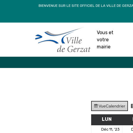
Passer
BIENVENUE SUR LE SITE OFFICIEL DE LA VILLE DE GERZ
au
contenu
Vous et
votre
mairie
Vue
Calendrier
LUN
LUNDI
11
Déc 11, '23
D