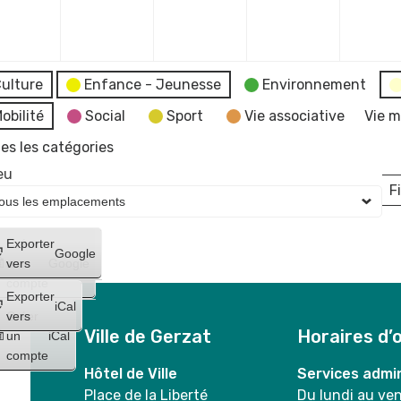
mbre
décembre
décembre
décembre
décembr
2023
2023
2023
2023
ulture
Enfance - Jeunesse
Environnement
obilité
Social
Sport
Vie associative
Vie m
es les catégories
eu
Fi
L
Créer
Exporter
Google
un
vers
Google
compte
Exporter
iCal
Créer
vers
Ville de Gerzat
Horaires d’
un
iCal
compte
Hôtel de Ville
Services admin
Place de la Liberté
Du lundi au ve