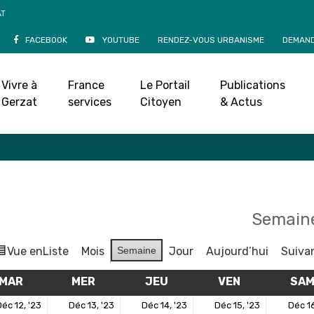
AT
FACEBOOK
YOUTUBE
RENDEZ-VOUS URBANISME
DEMAND
Agenda
Vivre à
France
Le Portail
Publications
Accueil
»
Agenda
Gerzat
services
Citoyen
& Actus
Semaine
Vue en
Liste
Mois
Semaine
Jour
Aujourd’hui
Suiva
MAR
MARDI
MER
MERCREDI
JEU
JEUDI
VEN
VENDREDI
SA
12
13
14
15
éc 12, '23
Déc 13, '23
Déc 14, '23
Déc 15, '23
Déc 16