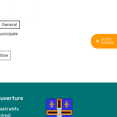
e
décembre
décembre
2023
2023
General
unicipale
ACCÈS
RAPIDES
ltrer
ieux
ouverture
istratifs
ndredi