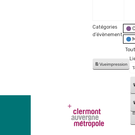
déce
2023
Catégories
C
d’évènement
M
Tout
Li
Vue
impression