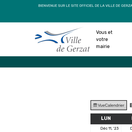
Passer
BIENVENUE SUR LE SITE OFFICIEL DE LA VILLE DE GERZ
au
contenu
Vous et
votre
mairie
Vue
Calendrier
LUN
LUNDI
11
Déc 11, '23
D