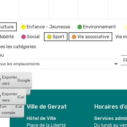
mbre
décembre
décembre
décembre
décembr
2023
2023
2023
2023
ulture
Enfance - Jeunesse
Environnement
obilité
Social
Sport
Vie associative
Vie m
es les catégories
eu
Fi
L
Créer
Exporter
Google
un
vers
Google
compte
Exporter
iCal
Créer
vers
Ville de Gerzat
Horaires d’
un
iCal
compte
Hôtel de Ville
Services admin
Place de la Liberté
Du lundi au ve