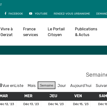
AT
FACEBOOK
YOUTUBE
RENDEZ-VOUS URBANISME
DEMAND
Agenda
Vivre à
France
Le Portail
Publications
Accueil
»
Agenda
Gerzat
services
Citoyen
& Actus
Semaine
Vue en
Liste
Mois
Semaine
Jour
Aujourd’hui
Suiva
MAR
MARDI
MER
MERCREDI
JEU
JEUDI
VEN
VENDREDI
SA
12
13
14
15
éc 12, '23
Déc 13, '23
Déc 14, '23
Déc 15, '23
Déc 16