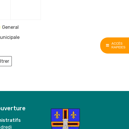
e
décembre
décembre
2023
2023
General
unicipale
ACCÈS
RAPIDES
ltrer
ieux
ouverture
istratifs
ndredi