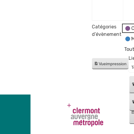
déce
2023
Catégories
C
d’évènement
M
Tout
Li
Vue
impression