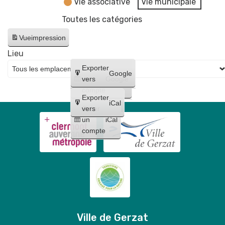
Vie associative
Vie municipale
Toutes les catégories
Vue
impression
Lieu
Créer
Exporter
Google
un
vers
Google
compte
Exporter
iCal
Créer
vers
un
iCal
compte
Ville de Gerzat