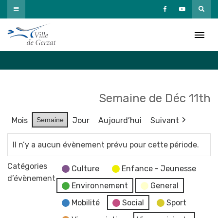
Passer
au
Agenda
contenu
Accueil
»
Agenda
Semaine de Déc 11th
Mois
Semaine
Jour
Aujourd’hui
Suivant
Il n’y a aucun évènement prévu pour cette période.
Catégories
Culture
Enfance - Jeunesse
d’évènement
Environnement
General
Mobilité
Social
Sport