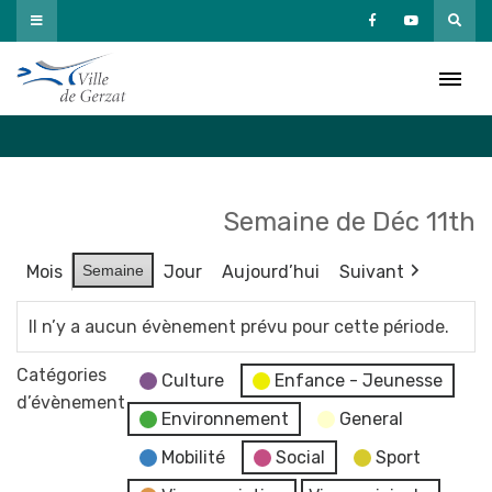
Passer
au
Agenda
contenu
Accueil
»
Agenda
Semaine de Déc 11th
Mois
Semaine
Jour
Aujourd’hui
Suivant
Il n’y a aucun évènement prévu pour cette période.
Catégories
Culture
Enfance - Jeunesse
d’évènement
Environnement
General
Mobilité
Social
Sport