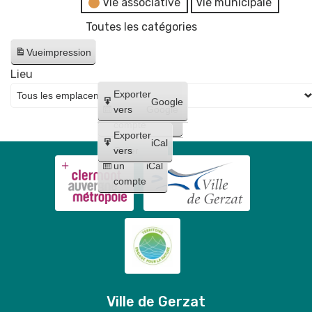
Vie associative
Vie municipale
Toutes les catégories
Vue
impression
Lieu
Créer
Exporter
Google
un
vers
Google
compte
Exporter
iCal
Créer
vers
un
iCal
compte
Ville de Gerzat