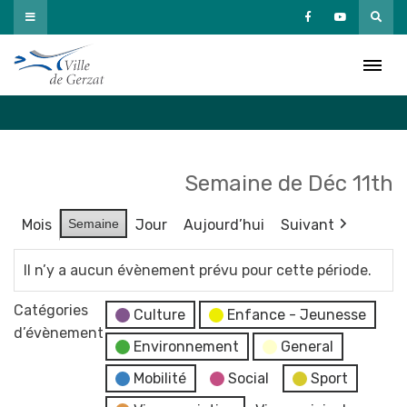
Passer
au
Agenda
contenu
Accueil
»
Agenda
Semaine de Déc 11th
Mois
Semaine
Jour
Aujourd’hui
Suivant
Il n’y a aucun évènement prévu pour cette période.
Catégories
Culture
Enfance - Jeunesse
d’évènement
Environnement
General
Mobilité
Social
Sport