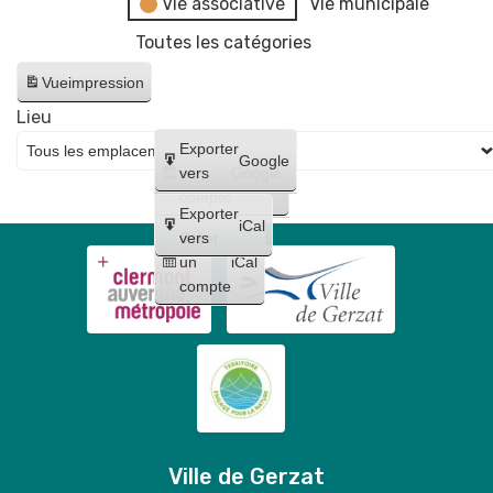
Vie associative
Vie municipale
Toutes les catégories
Vue
impression
Lieu
Créer
Exporter
Google
un
vers
Google
compte
Exporter
iCal
Créer
vers
un
iCal
compte
Ville de Gerzat