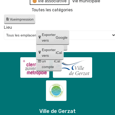
Vie associative
Vie municipale
Toutes les catégories
Vue
impression
Lieu
Créer
Exporter
Google
un
vers
Google
compte
Exporter
iCal
Créer
vers
un
iCal
compte
Ville de Gerzat