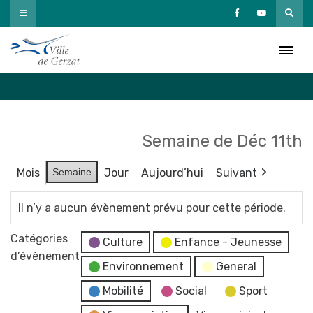
Passer
au
Agenda
contenu
Accueil
»
Agenda
Semaine de Déc 11th
Mois
Semaine
Jour
Aujourd’hui
Suivant
Il n’y a aucun évènement prévu pour cette période.
Catégories
Culture
Enfance - Jeunesse
d’évènement
Environnement
General
Mobilité
Social
Sport