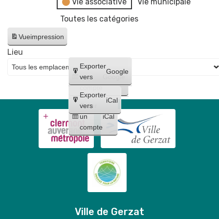
Vie associative
Vie municipale
Toutes les catégories
Vue
impression
Lieu
Créer
Exporter
Google
un
vers
Google
compte
Exporter
iCal
Créer
vers
un
iCal
compte
Ville de Gerzat