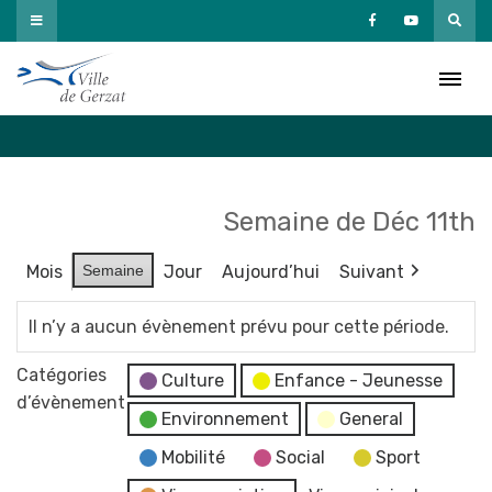
Passer
au
Agenda
contenu
Accueil
»
Agenda
Semaine de Déc 11th
Mois
Semaine
Jour
Aujourd’hui
Suivant
Il n’y a aucun évènement prévu pour cette période.
Catégories
Culture
Enfance - Jeunesse
d’évènement
Environnement
General
Mobilité
Social
Sport