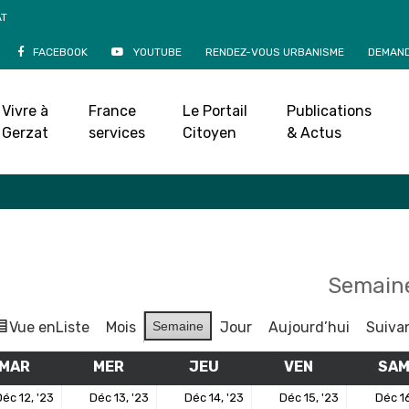
AT
FACEBOOK
YOUTUBE
RENDEZ-VOUS URBANISME
DEMAND
Agenda
Vivre à
France
Le Portail
Publications
Accueil
»
Agenda
Gerzat
services
Citoyen
& Actus
Semaine
Vue en
Liste
Mois
Semaine
Jour
Aujourd’hui
Suiva
MAR
MARDI
MER
MERCREDI
JEU
JEUDI
VEN
VENDREDI
SA
12
13
14
15
éc 12, '23
Déc 13, '23
Déc 14, '23
Déc 15, '23
Déc 16