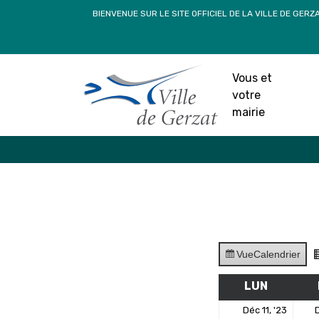
Passer
BIENVENUE SUR LE SITE OFFICIEL DE LA VILLE DE GERZ
au
contenu
Vous et
votre
mairie
Vue
Calendrier
LUN
LUNDI
11
Déc 11, '23
D