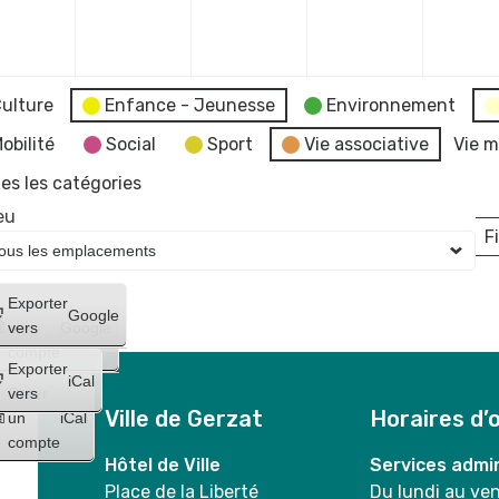
mbre
décembre
décembre
décembre
décembr
2023
2023
2023
2023
ulture
Enfance - Jeunesse
Environnement
obilité
Social
Sport
Vie associative
Vie m
es les catégories
eu
Fi
L
Créer
Exporter
Google
un
vers
Google
compte
Exporter
iCal
Créer
vers
Ville de Gerzat
Horaires d’
un
iCal
compte
Hôtel de Ville
Services admin
Place de la Liberté
Du lundi au ve