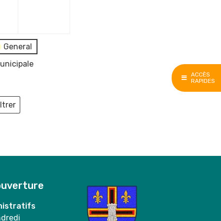
e
décembre
décembre
2023
2023
General
unicipale
ACCÈS
RAPIDES
ltrer
ieux
ouverture
istratifs
ndredi