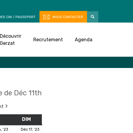
ES CNI / PASSEPORT
NOUS CONTACTER
Découvrir
Recrutement
Agenda
Gerzat
 de Déc 11th
nt
M
SAMEDI
DIM
DIMANCHE
16
17
, '23
Déc 17, '23