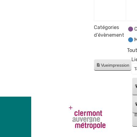
déce
2023
Catégories
C
d’évènement
M
Tout
Li
Vue
impression