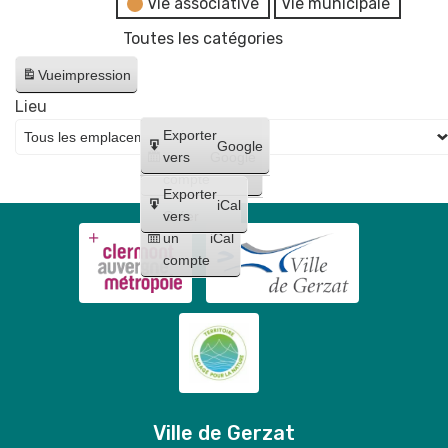
Vie associative
Vie municipale
Toutes les catégories
Vue
impression
Lieu
Créer
Exporter
Google
un
vers
Google
compte
Exporter
iCal
Créer
vers
un
iCal
compte
Ville de Gerzat