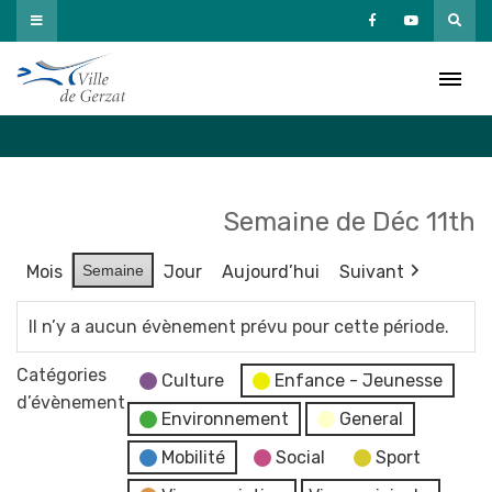
Passer
au
Agenda
contenu
Accueil
»
Agenda
Semaine de Déc 11th
Mois
Semaine
Jour
Aujourd’hui
Suivant
Il n’y a aucun évènement prévu pour cette période.
Catégories
Culture
Enfance - Jeunesse
d’évènement
Environnement
General
Mobilité
Social
Sport