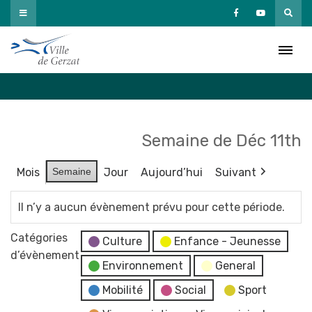
Passer
au
Agenda
contenu
Accueil
»
Agenda
Semaine de Déc 11th
Mois
Semaine
Jour
Aujourd’hui
Suivant
Il n’y a aucun évènement prévu pour cette période.
Catégories
Culture
Enfance - Jeunesse
d’évènement
Environnement
General
Mobilité
Social
Sport