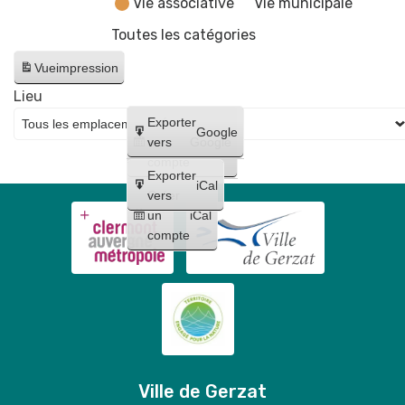
Vie associative
Vie municipale
Toutes les catégories
Vue
impression
Lieu
Créer
Exporter
Google
un
vers
Google
compte
Exporter
iCal
Créer
vers
un
iCal
compte
Ville de Gerzat