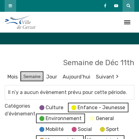
Passer
au
Agenda
contenu
Accueil
»
Agenda
Semaine de Déc 11th
Mois
Semaine
Jour
Aujourd’hui
Suivant
Il n’y a aucun évènement prévu pour cette période.
Catégories
Culture
Enfance - Jeunesse
d’évènement
Environnement
General
Mobilité
Social
Sport