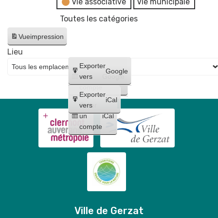
Vie associative
Vie municipale
Toutes les catégories
Vue
impression
Lieu
Créer
Exporter
Google
un
vers
Google
compte
Exporter
iCal
Créer
vers
un
iCal
compte
Ville de Gerzat