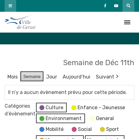
Passer
au
Agenda
contenu
Accueil
»
Agenda
Semaine de Déc 11th
Mois
Semaine
Jour
Aujourd’hui
Suivant
Il n’y a aucun évènement prévu pour cette période.
Catégories
Culture
Enfance - Jeunesse
d’évènement
Environnement
General
Mobilité
Social
Sport