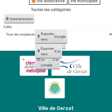
Vie associative
Vie municipale
Toutes les catégories
Vue
impression
Lieu
Créer
Exporter
Google
un
vers
Google
compte
Exporter
iCal
Créer
vers
un
iCal
compte
Ville de Gerzat