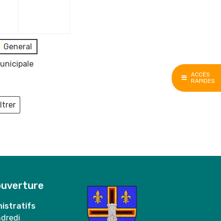
e
décembre
décembre
2023
2023
General
unicipale
ACCÈS
RAPIDES
ltrer
ieux
ouverture
istratifs
ndredi