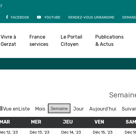
AT
FACEBOOK
YOUTUBE
RENDEZ-VOUS URBANISME
DEMAND
Agenda
Vivre à
France
Le Portail
Publications
Accueil
»
Agenda
Gerzat
services
Citoyen
& Actus
Semaine
Vue en
Liste
Mois
Semaine
Jour
Aujourd’hui
Suiva
MAR
MARDI
MER
MERCREDI
JEU
JEUDI
VEN
VENDREDI
SA
12
13
14
15
éc 12, '23
Déc 13, '23
Déc 14, '23
Déc 15, '23
Déc 16