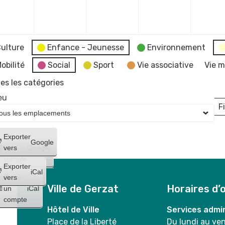
mbre
décembre
décembre
décembre
décembr
2023
2023
2023
2023
ulture
Enfance - Jeunesse
Environnement
obilité
Social
Sport
Vie associative
Vie m
es les catégories
eu
Fi
L
Créer
Exporter
Google
un
vers
Google
compte
Exporter
iCal
Créer
vers
Ville de Gerzat
Horaires d’
un
iCal
compte
Hôtel de Ville
Services admin
Place de la Liberté
Du lundi au ve