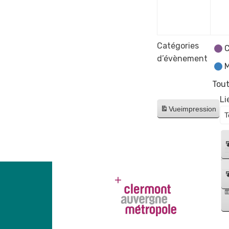
déce
2023
Catégories
C
d’évènement
M
Tout
Li
Vue
impression