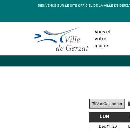
Passer
BIENVENUE SUR LE SITE OFFICIEL DE LA VILLE DE GERZ
au
contenu
Vous et
votre
mairie
Vue
Calendrier
LUN
LUNDI
11
Déc 11, '23
D