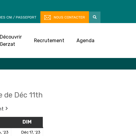
ES CNI / PASSEPORT
NOUS CONTACTER
Découvrir
Recrutement
Agenda
Gerzat
 de Déc 11th
nt
M
SAMEDI
DIM
DIMANCHE
16
17
, '23
Déc 17, '23