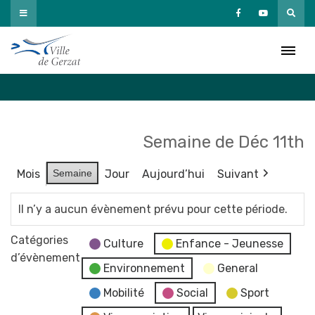
Passer
au
Agenda
contenu
Accueil
»
Agenda
Semaine de Déc 11th
Mois
Semaine
Jour
Aujourd’hui
Suivant
Il n’y a aucun évènement prévu pour cette période.
Catégories
Culture
Enfance - Jeunesse
d’évènement
Environnement
General
Mobilité
Social
Sport