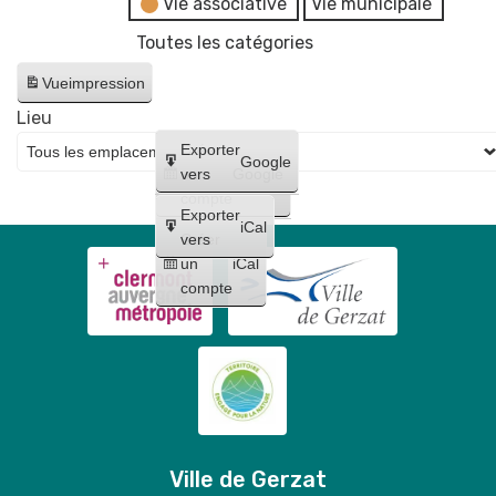
Vie associative
Vie municipale
Toutes les catégories
Vue
impression
Lieu
Créer
Exporter
Google
un
vers
Google
compte
Exporter
iCal
Créer
vers
un
iCal
compte
Ville de Gerzat