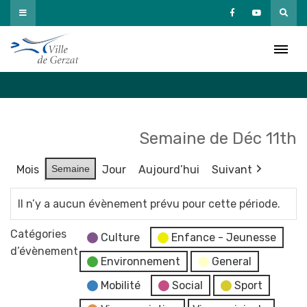
Passer
au
Agenda
contenu
Accueil
»
Agenda
Semaine de Déc 11th
Mois
Semaine
Jour
Aujourd’hui
Suivant
Il n’y a aucun évènement prévu pour cette période.
Catégories
Culture
Enfance - Jeunesse
d’évènement
Environnement
General
Mobilité
Social
Sport