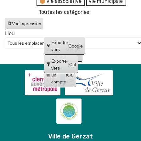
Vie associative
Vie municipale
Toutes les catégories
Vue
impression
Lieu
Créer
Exporter
Google
un
vers
Google
compte
Exporter
iCal
Créer
vers
un
iCal
compte
Ville de Gerzat