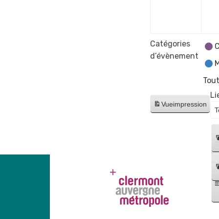
déce
2023
Catégories
C
d’évènement
M
Tout
Li
Vue
impression