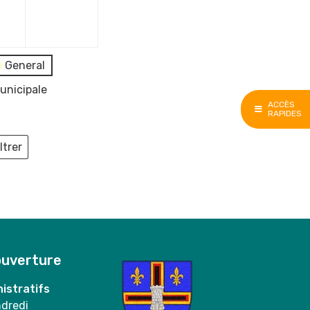
e
décembre
décembre
2023
2023
General
unicipale
ACCÈS
RAPIDES
ltrer
ieux
ouverture
istratifs
ndredi