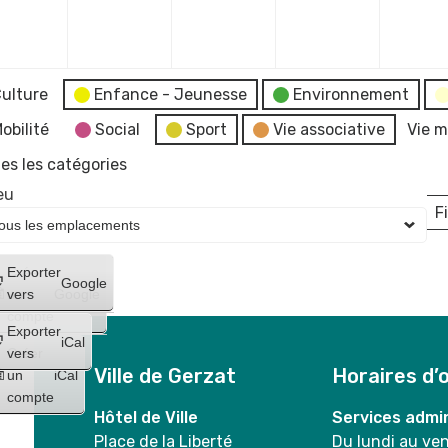
mbre
décembre
décembre
décembre
décembr
2023
2023
2023
2023
ulture
Enfance - Jeunesse
Environnement
obilité
Social
Sport
Vie associative
Vie m
es les catégories
eu
Fi
L
Créer
Exporter
Google
un
vers
Google
compte
Exporter
iCal
Créer
vers
Ville de Gerzat
Horaires d’
un
iCal
compte
Hôtel de Ville
Services admin
Place de la Liberté
Du lundi au ve