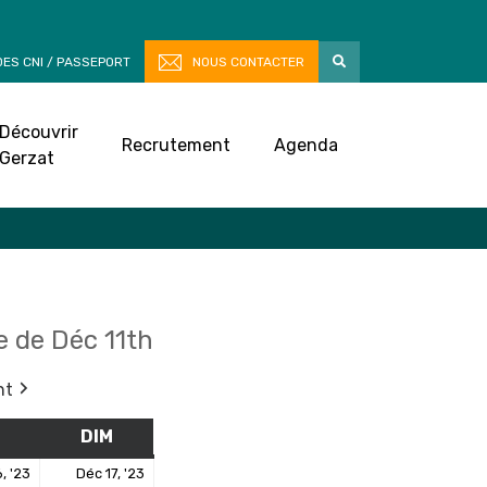
ES CNI / PASSEPORT
NOUS CONTACTER
Découvrir
Recrutement
Agenda
Gerzat
 de Déc 11th
nt
M
SAMEDI
DIM
DIMANCHE
16
17
, '23
Déc 17, '23