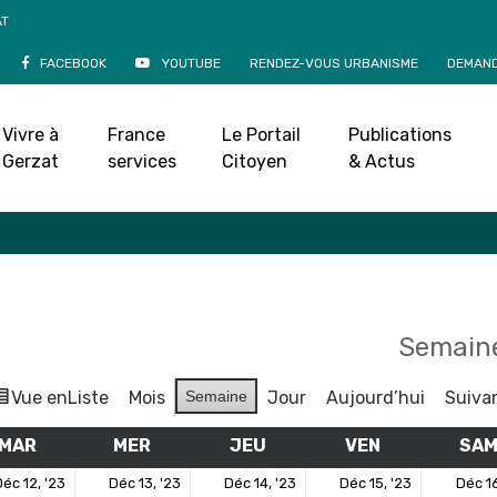
AT
FACEBOOK
YOUTUBE
RENDEZ-VOUS URBANISME
DEMAND
Agenda
Vivre à
France
Le Portail
Publications
Accueil
»
Agenda
Gerzat
services
Citoyen
& Actus
Semaine
Vue en
Liste
Mois
Semaine
Jour
Aujourd’hui
Suiva
MAR
MARDI
MER
MERCREDI
JEU
JEUDI
VEN
VENDREDI
SA
12
13
14
15
éc 12, '23
Déc 13, '23
Déc 14, '23
Déc 15, '23
Déc 16