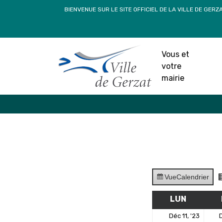
Passer
BIENVENUE SUR LE SITE OFFICIEL DE LA VILLE DE GERZ
au
contenu
Vous et
votre
mairie
Vue
Calendrier
LUN
LUNDI
11
Déc 11, '23
D