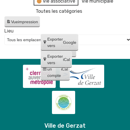
Vie associative
Vie municipale
Toutes les catégories
Vue
impression
Lieu
Créer
Exporter
Google
un
vers
Google
compte
Exporter
iCal
Créer
vers
un
iCal
compte
Ville de Gerzat