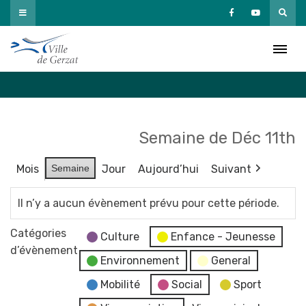
Passer
au
Agenda
contenu
Accueil
»
Agenda
Semaine de Déc 11th
Mois
Semaine
Jour
Aujourd’hui
Suivant
Il n’y a aucun évènement prévu pour cette période.
Catégories
Culture
Enfance - Jeunesse
d’évènement
Environnement
General
Mobilité
Social
Sport