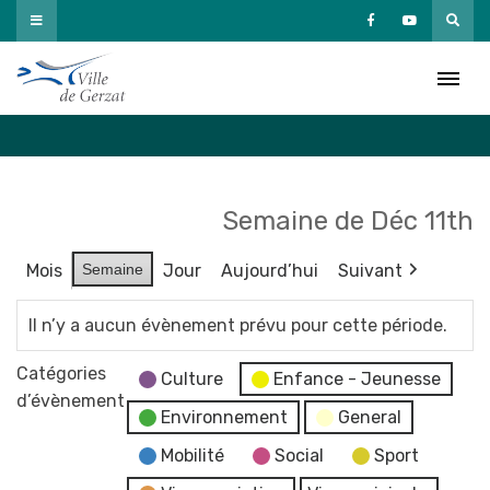
Passer
au
Agenda
contenu
Accueil
»
Agenda
Semaine de Déc 11th
Mois
Semaine
Jour
Aujourd’hui
Suivant
Il n’y a aucun évènement prévu pour cette période.
Catégories
Culture
Enfance - Jeunesse
d’évènement
Environnement
General
Mobilité
Social
Sport