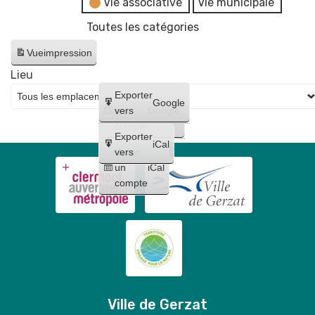
Vie associative
Vie municipale
Toutes les catégories
Vue
impression
Lieu
Créer
Exporter
Google
un
vers
Google
compte
Exporter
iCal
Créer
vers
un
iCal
compte
Ville de Gerzat