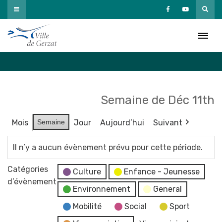
Passer
au
Agenda
contenu
Accueil
»
Agenda
Semaine de Déc 11th
Mois
Semaine
Jour
Aujourd’hui
Suivant
Il n’y a aucun évènement prévu pour cette période.
Catégories
Culture
Enfance - Jeunesse
d’évènement
Environnement
General
Mobilité
Social
Sport