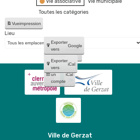
Vie associative
Vie municipale
Toutes les catégories
Vue
impression
Lieu
Créer
Exporter
Google
un
vers
Google
compte
Exporter
iCal
Créer
vers
un
iCal
compte
Ville de Gerzat