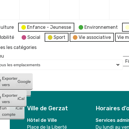
mbre
décembre
décembre
décembre
décembr
2023
2023
2023
2023
ulture
Enfance - Jeunesse
Environnement
obilité
Social
Sport
Vie associative
Vie m
es les catégories
eu
Fi
L
Créer
Exporter
Google
un
vers
Google
compte
Exporter
iCal
Créer
vers
Ville de Gerzat
Horaires d’
un
iCal
compte
Hôtel de Ville
Services admin
Place de la Liberté
Du lundi au ve