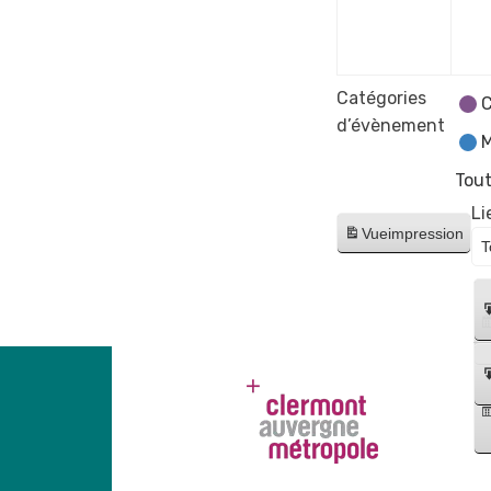
déce
2023
Catégories
C
d’évènement
M
Tout
Li
Vue
impression