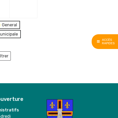
e
décembre
décembre
2023
2023
General
unicipale
ACCÈS
RAPIDES
ltrer
ieux
ouverture
istratifs
ndredi