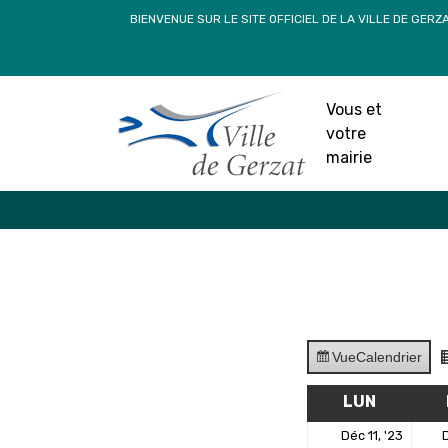
Passer
BIENVENUE SUR LE SITE OFFICIEL DE LA VILLE DE GERZ
au
contenu
Vous et
votre
mairie
Vue
Calendrier
LUN
LUNDI
11
Déc 11, '23
D