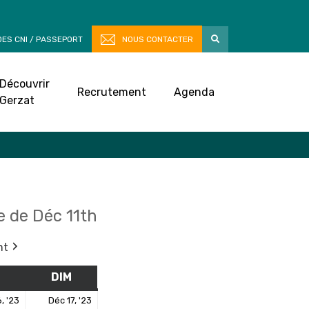
ES CNI / PASSEPORT
NOUS CONTACTER
Découvrir
Recrutement
Agenda
Gerzat
 de Déc 11th
nt
M
SAMEDI
DIM
DIMANCHE
16
17
, '23
Déc 17, '23