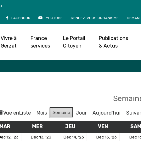
AT
FACEBOOK
YOUTUBE
RENDEZ-VOUS URBANISME
DEMAND
Agenda
Vivre à
France
Le Portail
Publications
Accueil
»
Agenda
Gerzat
services
Citoyen
& Actus
Semaine
Vue en
Liste
Mois
Semaine
Jour
Aujourd’hui
Suiva
MAR
MARDI
MER
MERCREDI
JEU
JEUDI
VEN
VENDREDI
SA
12
13
14
15
éc 12, '23
Déc 13, '23
Déc 14, '23
Déc 15, '23
Déc 16