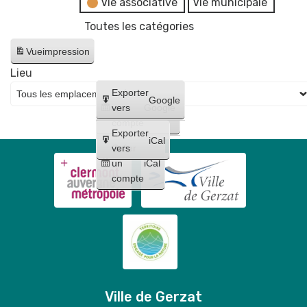
Vie associative
Vie municipale
Toutes les catégories
Vue
impression
Lieu
Créer
Exporter
Google
un
vers
Google
compte
Exporter
iCal
Créer
vers
un
iCal
compte
Ville de Gerzat