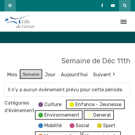
Passer
au
Agenda
contenu
Accueil
»
Agenda
Semaine de Déc 11th
Mois
Semaine
Jour
Aujourd’hui
Suivant
Il n’y a aucun évènement prévu pour cette période.
Catégories
Culture
Enfance - Jeunesse
d’évènement
Environnement
General
Mobilité
Social
Sport