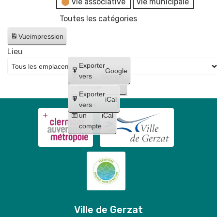
Vie associative
Vie municipale
Toutes les catégories
Vue
impression
Lieu
Créer
Exporter
Google
un
vers
Google
compte
Exporter
iCal
Créer
vers
un
iCal
compte
Ville de Gerzat