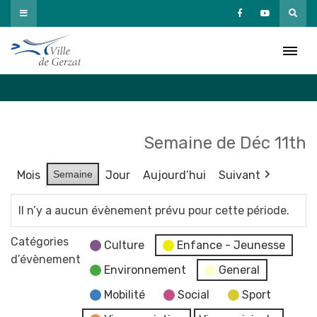
Passer
au
Agenda
contenu
Accueil
»
Agenda
Semaine de Déc 11th
Mois
Semaine
Jour
Aujourd’hui
Suivant
Il n’y a aucun évènement prévu pour cette période.
Catégories
Culture
Enfance - Jeunesse
d’évènement
Environnement
General
Mobilité
Social
Sport