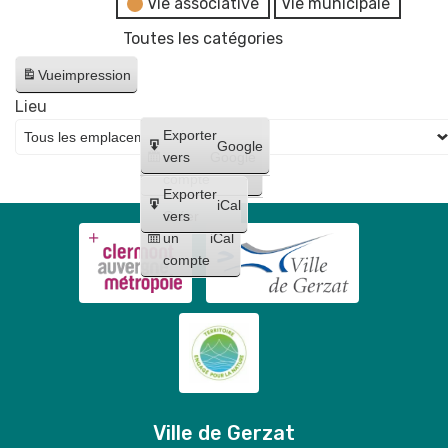
Vie associative
Vie municipale
Toutes les catégories
Vue
impression
Lieu
Créer
Exporter
Google
un
vers
Google
compte
Exporter
iCal
Créer
vers
un
iCal
compte
Ville de Gerzat