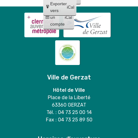
Métal
Exporter
iCal
Indus)
Créer
vers
un
iCal
compte
Ville de Gerzat
Hôtel de Ville
Place de la Liberté
63360 GERZAT
Tél. : 04 73 25 00 14
Fax : 04 73 25 89 50