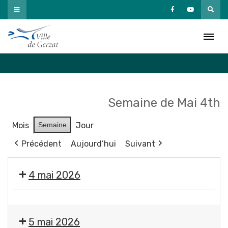
Passer
au
Agenda
contenu
Accueil
»
Agenda
Semaine de Mai 4th
Mois
Semaine
Jour
Précédent
Aujourd’hui
Suivant
4 mai 2026
Exposition
"
5 mai 2026
Éclosions