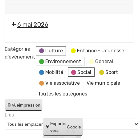
"
Propreté
par
canine
Flo-
6 mai 2026
-
M
Permanence
-
👨‍🎤
pour
Artiste
🎶
Catégories
la
Culture
Enfance - Jeunesse
dessinatrice
🎙️
d’évènement
distribution
Environnement
General
Côté
gratuite
Vague
Mobilité
Social
Sport
de
-
sacs
Vie associative
Vie municipale
Ocre
en
Toutes les catégories
+
mairie
Attack
🐶
Vue
impression
mods
💚
Lieu
(Rock
Créer
Exporter
+
Google
un
vers
Google
Électro
compte