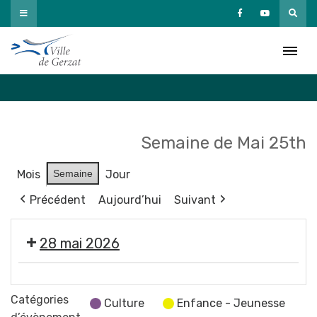
Passer
au
Agenda
contenu
Accueil
»
Agenda
Semaine de Mai 25th
Mois
Semaine
Jour
Précédent
Aujourd’hui
Suivant
28 mai 2026
Propreté
canine
Catégories
Culture
Enfance - Jeunesse
+