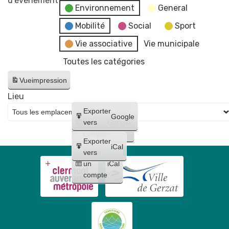
d’évènement
Environnement
General
Lutte
contre
Mobilité
Social
Sport
les
Vie associative
Vie municipale
frelons
Toutes les catégories
asiatiques
-
Vue
impression
Permanence
Lieu
pour
Créer
Exporter
la
Google
un
vers
Google
distribution
compte
gratuite
Exporter
iCal
de
Créer
vers
un
iCal
sacs
compte
+
vente
de
grilles
sélectives