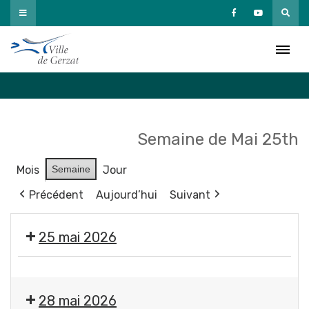
Passer
au
Agenda
contenu
Accueil
»
Agenda
Semaine de Mai 25th
Mois
Semaine
Jour
Précédent
Aujourd’hui
Suivant
25 mai 2026
Fermeture
des
28 mai 2026
services