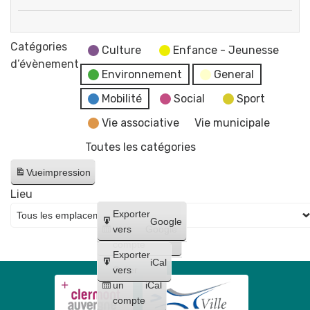
de
Propreté
la
canine
Catégories
mairie
Culture
Enfance - Jeunesse
+
d’évènement
et
Environnement
General
Lutte
du
contre
Mobilité
Social
Sport
CCAS
les
Vie associative
Vie municipale
frelons
Toutes les catégories
asiatiques
-
Vue
impression
Permanence
Lieu
pour
Créer
Exporter
la
Google
un
vers
Google
distribution
compte
gratuite
Exporter
iCal
de
Créer
vers
un
iCal
sacs
compte
+