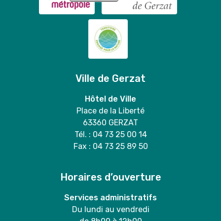
vente
de
grilles
sélectives
en
mairie
Ville de Gerzat
🐶
💚
Hôtel de Ville
Place de la Liberté
63360 GERZAT
Tél. : 04 73 25 00 14
Fax : 04 73 25 89 50
Horaires d’ouverture
Services administratifs
Du lundi au vendredi