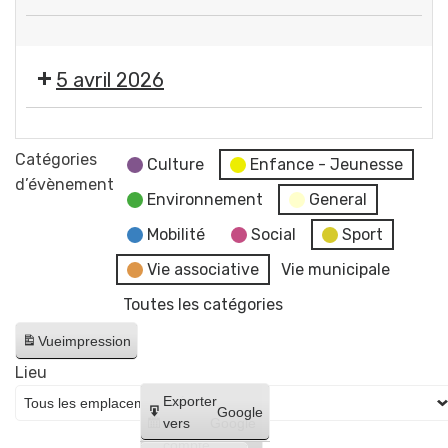
SAIP
Salon
📢
bien-
5 avril 2026
être
et
Salon
artisanal
bien-
Catégories
Culture
Enfance - Jeunesse
être
d’évènement
Environnement
General
et
artisanal
Mobilité
Social
Sport
Vie associative
Vie municipale
Toutes les catégories
Vue
impression
Lieu
Créer
Exporter
Google
un
vers
Google
compte