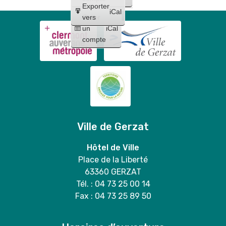
Exporter
iCal
Créer
vers
un
iCal
compte
Ville de Gerzat
Hôtel de Ville
Place de la Liberté
63360 GERZAT
Tél. : 04 73 25 00 14
Fax : 04 73 25 89 50