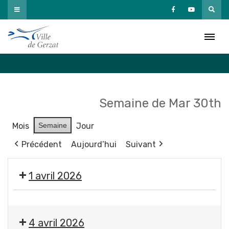
Passer
au
Agenda
contenu
Accueil
»
Agenda
Semaine de Mar 30th
Mois
Semaine
Jour
Précédent
Aujourd’hui
Suivant
1 avril 2026
📢
Sirène
4 avril 2026
du