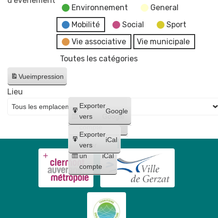
d’évènement
Environnement
General
de
la
Mobilité
Social
Sport
mairie
Vie associative
Vie municipale
et
Toutes les catégories
du
CCAS
Vue
impression
Lieu
Créer
Exporter
Google
un
vers
Google
compte
Exporter
iCal
Créer
vers
un
iCal
compte