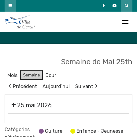
Passer
au
Agenda
contenu
Accueil
»
Agenda
Semaine de Mai 25th
Mois
Semaine
Jour
Précédent
Aujourd’hui
Suivant
25 mai 2026
Fermeture
des
Catégories
Culture
Enfance - Jeunesse
services