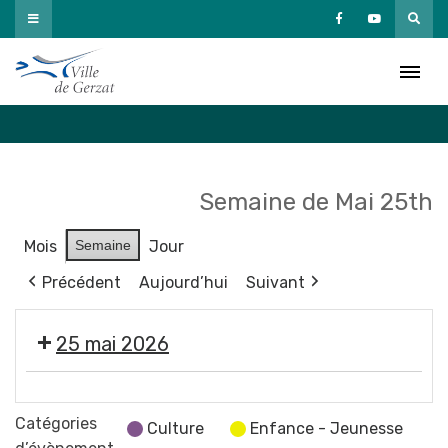
Passer
au
Agenda
contenu
Accueil
»
Agenda
Semaine de Mai 25th
Mois
Semaine
Jour
Précédent
Aujourd’hui
Suivant
25 mai 2026
Fermeture
des
Catégories
Culture
Enfance - Jeunesse
services