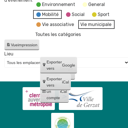
d’évènement
Environnement
General
de
la
Mobilité
Social
Sport
mairie
Vie associative
Vie municipale
et
Toutes les catégories
du
CCAS
Vue
impression
Lieu
Créer
Exporter
Google
un
vers
Google
compte
Exporter
iCal
Créer
vers
un
iCal
compte