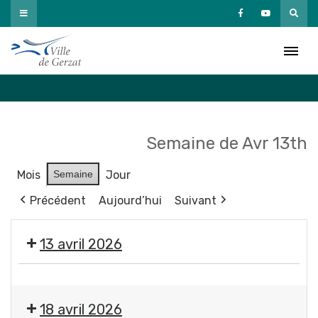
Passer
au
Agenda
contenu
Accueil
»
Agenda
Semaine de Avr 13th
Mois
Semaine
Jour
Précédent
Aujourd’hui
Suivant
13 avril 2026
Exposition
"
18 avril 2026
Éclosions