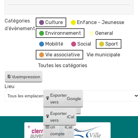
"
Atelier
par
"
Catégories
Flo-
Culture
Enfance - Jeunesse
Dessine
d’évènement
M
Environnement
General
des
-
anmaux
Mobilité
Social
Sport
Artiste
au
dessinatrice
Vie associative
Vie municipale
stylo
Toutes les catégories
!
"
Vue
impression
Lieu
Créer
Exporter
Google
un
vers
Google
compte
Exporter
iCal
Créer
vers
un
iCal
compte