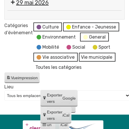
29 mai 2026
services
"
de
par
Exposition
la
Flo-
"
Catégories
mairie
Culture
Enfance - Jeunesse
M
Éclosions
d’évènement
et
-
Environnement
General
"
du
Artiste
par
Mobilité
Social
Sport
CCAS
dessinatrice
Flo-
Vie associative
Vie municipale
M
Toutes les catégories
-
Artiste
Vue
impression
dessinatrice
Lieu
Créer
Exporter
Google
un
vers
Google
compte
Exporter
iCal
Créer
vers
un
iCal