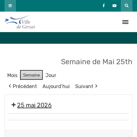
Passer
au
Agenda
contenu
Accueil
»
Agenda
Semaine de Mai 25th
Mois
Semaine
Jour
Précédent
Aujourd’hui
Suivant
25 mai 2026
Exposition
Fermeture
"
des
Éclosions