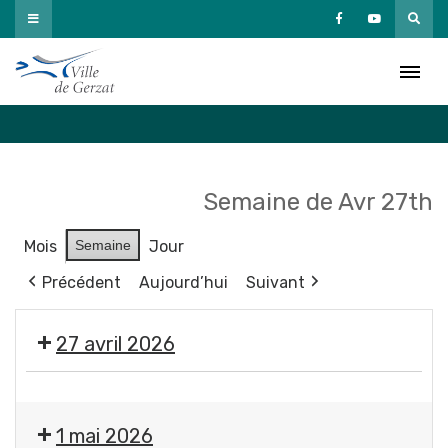
Passer
au
Agenda
contenu
Accueil
»
Agenda
Semaine de Avr 27th
Mois
Semaine
Jour
Précédent
Aujourd’hui
Suivant
27 avril 2026
Exposition
"
1 mai 2026
Éclosions