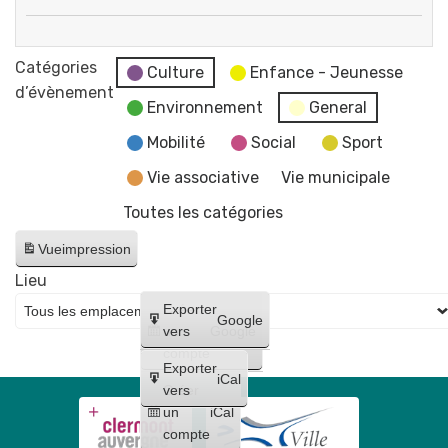
"
Fermeture
par
des
Catégories
Flo-
Culture
Enfance - Jeunesse
services
d’évènement
M
Environnement
General
de
-
la
Mobilité
Social
Sport
Artiste
mairie
dessinatrice
Vie associative
Vie municipale
et
Toutes les catégories
du
CCAS
Vue
impression
Lieu
Créer
Exporter
Google
un
vers
Google
compte
Exporter
iCal
Créer
vers
un
iCal
compte