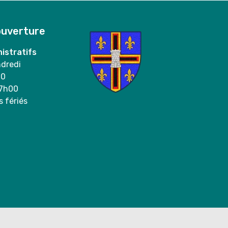
ouverture
istratifs
ndredi
00
17h00
s fériés