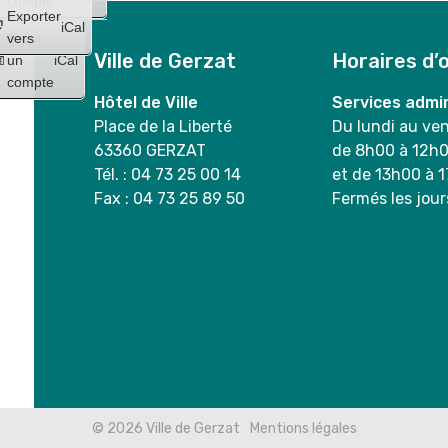
compte
Exporter
iCal
Créer
vers
Ville de Gerzat
Horaires d’
un
iCal
compte
Hôtel de Ville
Services admin
Place de la Liberté
Du lundi au ve
63360 GERZAT
de 8h00 à 12h
Tél. : 04 73 25 00 14
et de 13h00 à 
Fax : 04 73 25 89 50
Fermés les jour
© 2026
Ville de Gerzat
Mentions légales