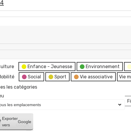
24
ulture
Enfance - Jeunesse
Environnement
obilité
Social
Sport
Vie associative
Vie m
es les catégories
eu
Fi
L
Créer
Exporter
Google
un
vers
Google