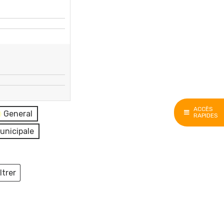
ACCÈS
General
RAPIDES
unicipale
ltrer
ieux