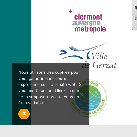
-
Complexe
Fustier
Nous utilisons des cookies pour
vous garantir la meilleure
expérience sur notre site web. Si
vous continuez à utiliser ce site,
nous supposerons que vous en
êtes satisfait.
OK