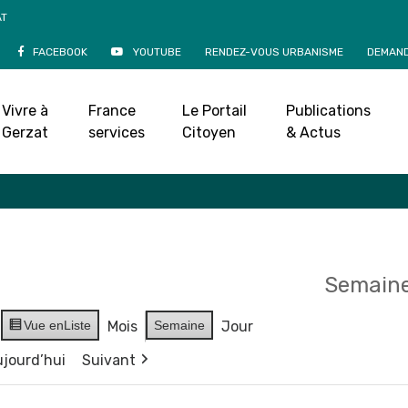
AT
FACEBOOK
YOUTUBE
RENDEZ-VOUS URBANISME
DEMAND
Agenda
Vivre à
France
Le Portail
Publications
Accueil
»
Agenda
Gerzat
services
Citoyen
& Actus
Semaine
Vue en
Liste
Mois
Semaine
Jour
jourd’hui
Suivant