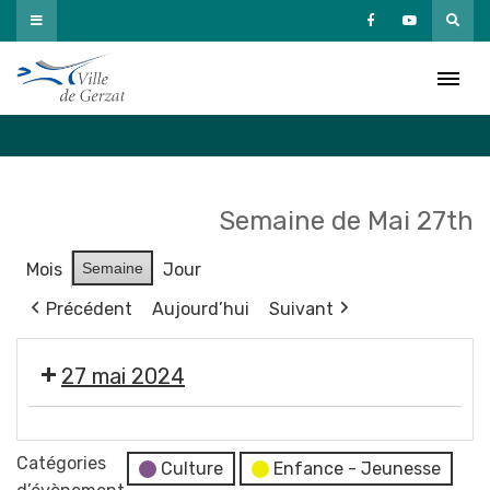
Passer
au
Agenda
contenu
Accueil
»
Agenda
Semaine de Mai 27th
Mois
Semaine
Jour
Précédent
Aujourd’hui
Suivant
27 mai 2024
💬
Réunion
Catégories
Culture
Enfance - Jeunesse
du