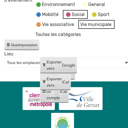
d’évènement
Environnement
General
Conseil
Municipal
Mobilité
Social
Sport
-
Vie associative
Vie municipale
reportée
Toutes les catégories
au
17
Vue
impression
juin
Lieu
Créer
Exporter
Google
un
vers
Google
compte
Exporter
iCal
Créer
vers
un
iCal
compte